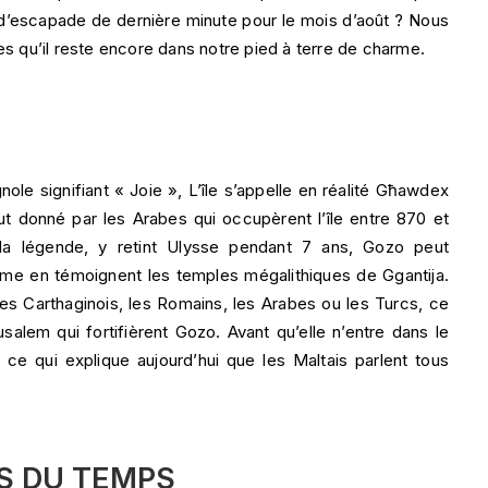
d’escapade de dernière minute pour le mois d’août ? Nous
 qu’il reste encore dans notre pied à terre de charme.
e signifiant « Joie », L’île s’appelle en réalité Għawdex
fut donné par les Arabes qui occupèrent l’île entre 870 et
 la légende, y retint Ulysse pendant 7 ans, Gozo peut
comme en témoignent les temples mégalithiques de Ggantija.
 les Carthaginois, les Romains, les Arabes ou les Turcs, ce
salem qui fortifièrent Gozo. Avant qu’elle n’entre dans le
 qui explique aujourd’hui que les Maltais parlent tous
S DU TEMPS