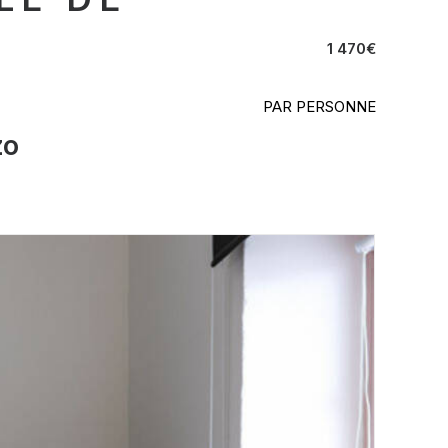
1 470
€
PAR PERSONNE
zo