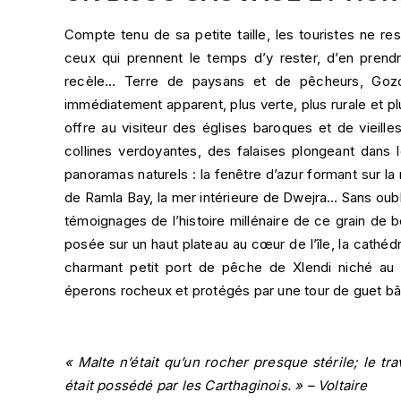
Compte tenu de sa petite taille, les touristes ne r
ceux qui prennent le temps d’y rester, d’en prendr
recèle… Terre de paysans et de pêcheurs, Goz
immédiatement apparent, plus verte, plus rurale et p
offre au visiteur des églises baroques et de vieil
collines verdoyantes, des falaises plongeant dans 
panoramas naturels : la fenêtre d’azur formant sur l
de Ramla Bay, la mer intérieure de Dwejra… Sans oubli
témoignages de l’histoire millénaire de ce grain de be
posée sur un haut plateau au cœur de l’île, la cathé
charmant petit port de pêche de Xlendi niché au 
éperons rocheux et protégés par une tour de guet b
« Malte n’était qu’un rocher presque stérile; le tra
était possédé par les Carthaginois. » – Voltaire