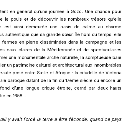
estent en général qu’une journée à Gozo. Une chance pour
e le pouls et de découvrir les nombreux trésors qu’elle
o est ainsi demeurée une oasis de calme au charme
lus authentique que sa grande sœur. Île hors du temps, elle
les fermes en pierre disséminées dans la campagne et les
les eaux claires de la Méditerranée et de spectaculaires
a mer une monumentale arche naturelle, la somptueuse baie
er un patrimoine culturel et architectural aux innombrables
auté posé entre Sicile et Afrique : la citadelle de Victoria
drale baroque datant de la fin du 17ème siècle ou encore un
fond d’une longue crique étroite, cerné par deux hauts
âtie en 1658…
vail y avait forcé la terre à être féconde, quand ce pays