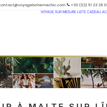
contact@voyagebohemechic.com
+33 (0)2 51 23 26 0
VOYAGE SUR MESURE
LISTE CADEAU
AC
TOUTES LES
DESTINATIONS
TRAVEL MOOD
PARADIS
BOHÈMES
VOYAGE DE
NOCES
UR À MALTE SUR LÎ