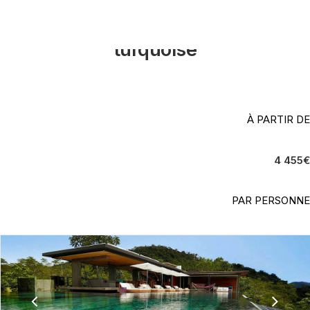
Entre parcs et plages désertes
De vert émeraude en bleu
turquoise
À PARTIR DE
4 455
€
PAR PERSONNE