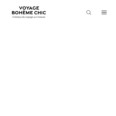
TOUTES LES DESTINATIONS
TRAVEL MOOD
PARADIS BOHÈMES
Accueil
Costa Rica
Séjour Costa Rica
VOYAGE DE NOCES
SÉJOUR COSTA
RICA