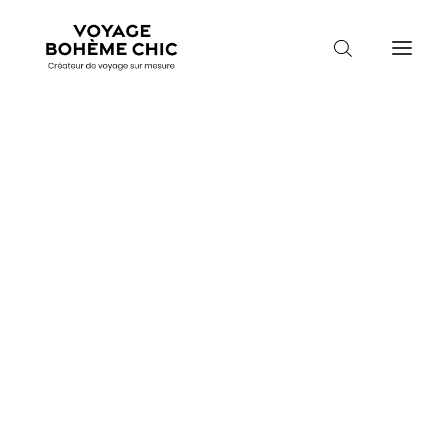
TOUTES LES DESTINATIONS
TRAVEL MOOD
PARADIS BOHÈMES
Accueil
Equateur
Séjour en Équateur
VOYAGE DE NOCES
SÉJOUR EN
ÉQUATEUR