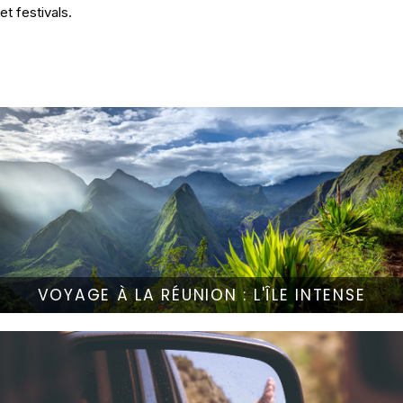
et festivals.
VOYAGE À LA RÉUNION : L'ÎLE INTENSE
Ce
CHOIX DES OPTIONS
produit
a
plusieurs
variations.