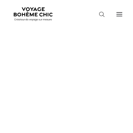
TOUTES LES DESTINATIONS
TRAVEL MOOD
PARADIS BOHÈMES
VOYAGE DE NOCES
Voyage a la Reunion
Accueil
Destinations
Réunion