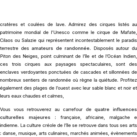
Pendant votre
voyage à la Réunion
, partez en immersion dan
des paysages naturels sublimes comme ceux du
Piton de l
Fournaise
, volcan actif de l’île dont vous pourrez admirer les
cratères et coulées de lave. Admirez des cirques listés au
patrimoine mondial de l’Unesco comme le cirque de Mafate,
Cilaos ou Salazie qui représentent incontestablement le paradis
terrestre des
amateurs de randonnée
. Disposés autour d
Piton des Neiges, point culminant de l’île et de l’Océan Indien,
ces trois cirques aux paysages spectaculaires, sont des
enclaves verdoyantes ponctuées de cascades et sillonnées de
nombreux sentiers de randonnée où règne la quiétude. Profitez
également des plages de l’ouest avec leur sable blanc et noir et
leurs eaux chaudes et calmes,
Vous vous retrouverez au carrefour de
quatre influence
culturelles majeures
: française, africaine, malgache e
indienne. La culture créole de l’île se retrouve dans tous ses arts
: danse, musique, arts culinaires, marchés animées, évènements