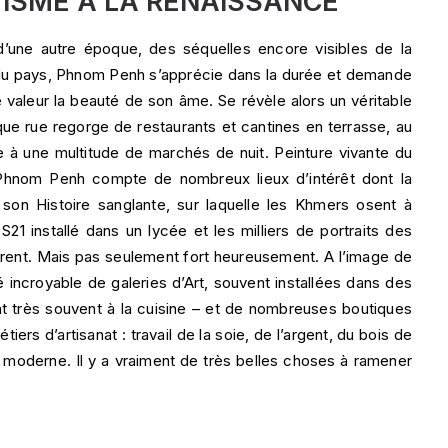
ISME À LA RENAISSANCE
d’une autre époque, des séquelles encore visibles de la
on du pays, Phnom Penh s’apprécie dans la durée et demande
e valeur la beauté de son âme. Se révèle alors un véritable
ue rue regorge de restaurants et cantines en terrasse, au
ce à une multitude de marchés de nuit. Peinture vivante du
hnom Penh compte de nombreux lieux d’intérêt dont la
 son Histoire sanglante, sur laquelle les Khmers osent à
21 installé dans un lycée et les milliers de portraits des
érent. Mais pas seulement fort heureusement. A l’image de
é incroyable de galeries d’Art, souvent installées dans des
t très souvent à la cuisine – et de nombreuses boutiques
ers d’artisanat : travail de la soie, de l’argent, du bois de
ès moderne. Il y a vraiment de très belles choses à ramener