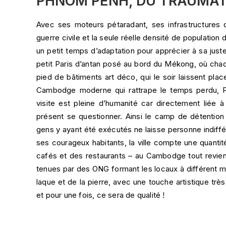
PHNOM PENH, DU TRAUMAT
Avec ses moteurs pétaradant, ses infrastructures 
guerre civile et la seule réelle densité de populati
un petit temps d’adaptation pour apprécier à sa just
petit Paris d’antan posé au bord du Mékong, où chaq
pied de bâtiments art déco, qui le soir laissent pla
Cambodge moderne qui rattrape le temps perdu, P
visite est pleine d’humanité car directement liée à
présent se questionner. Ainsi le camp de détention S
gens y ayant été exécutés ne laisse personne indiff
ses courageux habitants, la ville compte une quantit
cafés et des restaurants – au Cambodge tout revien
tenues par des ONG formant les locaux à différent méti
laque et de la pierre, avec une touche artistique tr
et pour une fois, ce sera de qualité !