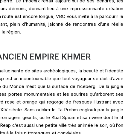
erre. Le Phoenix renaît aujourd’hui de ses cendres, les
eurs démons, donnant lieu à une impressionnante création
La route est encore longue, VBC vous invite à la parcourir le
nt, plein d’humanité, jalonné de rencontres d’une réelle
 la région.
’ANCIEN EMPIRE KHMER
hallucinante de sites archéologiques, la beauté et l’identité
eap est un incontournable que tout voyageur se doit d’avoir
le du Monde n’est que la surface de l’iceberg. De la jungle
 ses portes monumentales et les sourires qu’arborent ses
ré rose et orange qui regorge de fresques illustrant avec
XIV siècle. Sans oublier le Ta Prohm englouti par la jungle
romagers géants, où le Kbal Spean et sa rivière dont le lit
eap c’est aussi une petite ville très animée le soir, où l’on
s à la fois pittoresques et conviviales.