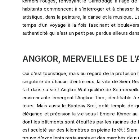
khmers rouges, renvoyant le Cambodge à l’âge de pi
habitants commencent à s’interroger et à chasser l
artistique, dans la peinture, la danse et la musique. 
temps d’un voyage à la fois fascinant et bouleversa
authenticité qui s’est un petit peu perdue ailleurs dans
ANGKOR, MERVEILLES DE L
Oui c’est touristique, mais au regard de la profusion 
singulière de chacun d’entre eux, la ville de Siem R
fait dans sa vie ! Angkor Wat qualifié de 8e merveil
environnante émergent l’Angkor Tom, identifiable à
tours. Mais aussi le Banteay Srei, petit temple de g
élégance et précision la vie sous l’Empire Khmer au 
dont les bâtiments sont étouffés par les racines de f
est sculpté sur des kilomètres en pleine forêt ! Siem R
trouve d’excellents restaurants et des marchés de nuit