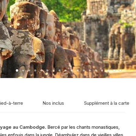
ied-à-terre
Nos inclus
Supplément à la carte
yage au Cambodge
. Bercé par les chants monastiques,
es enfouis dans la jungle. Déambulez dans de vieilles villes