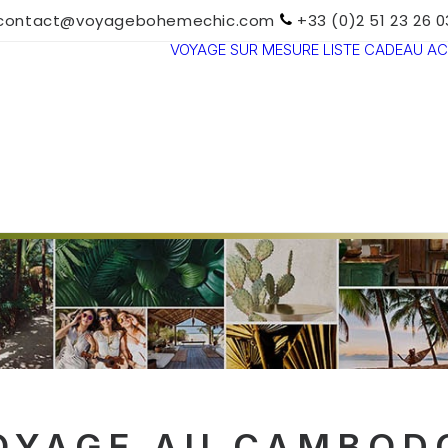
contact@voyagebohemechic.com
+33 (0)2 51 23 26 0
VOYAGE SUR MESURE
LISTE CADEAU
AC
TOUTES LES
DESTINATIONS
TRAVEL MOOD
PARADIS
BOHÈMES
VOYAGE DE
NOCES
OYAGE AU CAMBOD