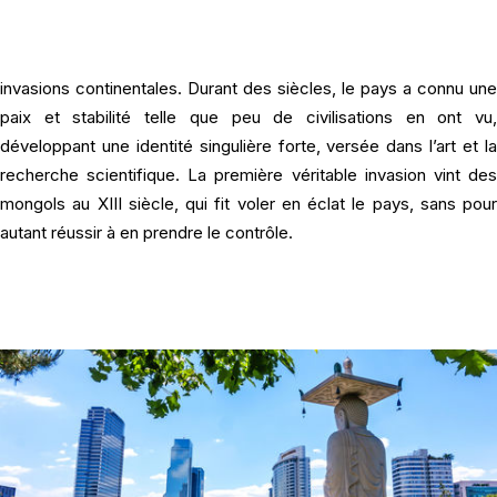
Envie d’un
voyage en Corée du Sud
? Forte d’une Histoir
remontant à la nuit des temps, la Corée s’est très tôt alliée à son
gigantesque voisin Chinois, se protégeant de facto de toutes
invasions continentales. Durant des siècles, le pays a connu une
paix et stabilité telle que peu de civilisations en ont vu,
développant une identité singulière forte, versée dans l’art et la
recherche scientifique. La première véritable invasion vint des
mongols au XIII siècle, qui fit voler en éclat le pays, sans pour
autant réussir à en prendre le contrôle.