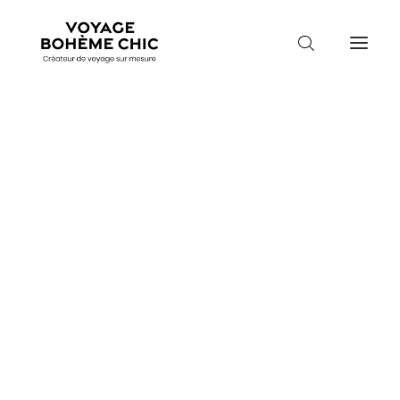
TOUTES LES DESTINATIONS
TRAVEL MOOD
PARADIS BOHÈMES
VOYAGE DE NOCES
Voyage en Corée du Sud
Accueil
Destinations
Corée du Sud