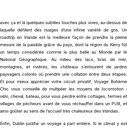
Envolez-vous pour un
voyage en Irlande
et communiez avec l
nature. Derrière un rideau de pluie fine, l’Irlande dévoile une
aquarelle de paysages aux couleurs froides et harmonieuses,
avec ça et là quelques subtiles touches plus vives, au-dessus de
laquelle défilent des nuages d’une infinie variété de gris. Un
roadtrip en Irlande est la meilleure façon de prendre la pleine
mesure de la paisible grâce du pays, dont la région du Kerry fût
un temps considérée comme la plus belle au Monde par le
National Géographique. Au milieu des lacs, bras de mer,
montagnes, et rivières, les châteaux s’entourent de jardins
paysagers colorés où prendre une collation entre deux étapes.
Et pour mieux apprécier votre circuit privatif, Voyage Bohème
Chic vous conseille de multiplier les moyens de locomotion :
vélo, cheval, bateau, pour vous perdre entre cottages, fermes et
villages de pécheurs avant de vous réchauffer dans un PUB, et
ainsi goûter au sens de l’accueil très chaleureux des Irlandais.
Enfin, Dublin justifie un voyage à part entière. Si le climat y est