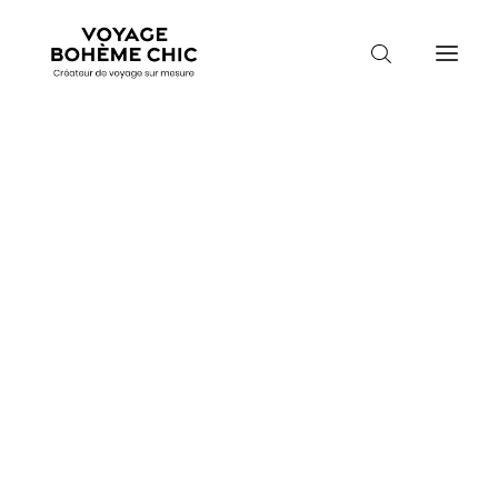
TOUTES LES DESTINATIONS
TRAVEL MOOD
PARADIS BOHÈMES
VOYAGE DE NOCES
Voyage en Irlande
Accueil
Destinations
Irlande