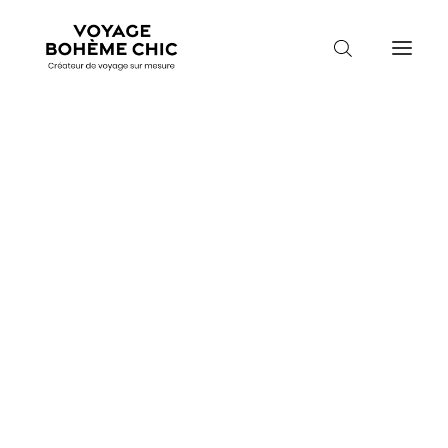
TOUTES LES DESTINATIONS
TRAVEL MOOD
PARADIS BOHÈMES
Accueil
Australie
Voyage en Tasmanie
VOYAGE DE NOCES
VOYAGE EN
TASMANIE