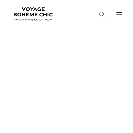
TOUTES LES DESTINATIONS
TRAVEL MOOD
PARADIS BOHÈMES
VOYAGE DE NOCES
Voyage Fidji
Accueil
Destinations
Fidji