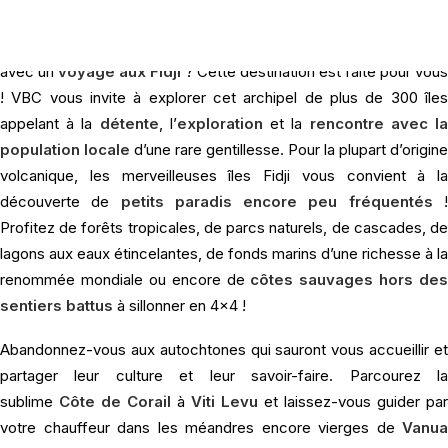
Les Îles Fidji ou cette impression de bout du monde…
En quête de déconnexion totale, de dépaysement et de soleil
avec un
voyage aux Fidji
? Cette destination est faite pour vous
! VBC vous invite à explorer cet archipel de plus de 300 îles
appelant à la
détente
, l’
exploration
et la
rencontre avec l
population locale
d’une rare gentillesse. Pour la plupart d’origine
volcanique, les merveilleuses îles Fidji vous convient à la
découverte de
petits paradis encore peu fréquentés
Profitez de forêts tropicales, de parcs naturels, de cascades, de
lagons aux eaux étincelantes, de fonds marins d’une richesse à la
renommée mondiale ou encore de
côtes sauvages hors des
sentiers battus
à sillonner en 4×4 !
Abandonnez-vous aux autochtones qui sauront vous accueillir et
partager leur culture et leur savoir-faire. Parcourez la
sublime
Côte de Corail
à
Viti Levu
et laissez-vous guider par
votre chauffeur dans les méandres encore vierges de
Vanua