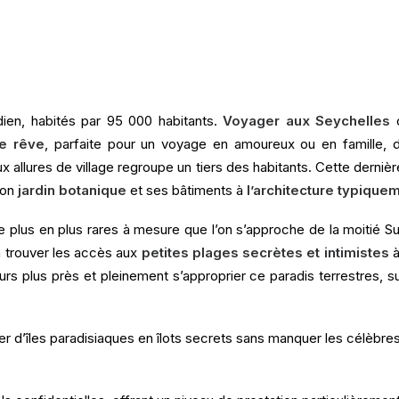
dien, habités par 95 000 habitants.
Voyager aux Seychelles
c
de rêve
, parfaite pour un voyage en amoureux ou en famille, 
ux allures de village regroupe un tiers des habitants. Cette derniè
son
jardin botanique
et ses bâtiments à
l’architecture typique
t de plus en plus rares à mesure que l’on s’approche de la moitié
à trouver les accès aux
petites plages secrètes et intimistes
à
ours plus près et pleinement s’approprier ce paradis terrestres, 
d’îles paradisiaques en îlots secrets sans manquer les célèbres 