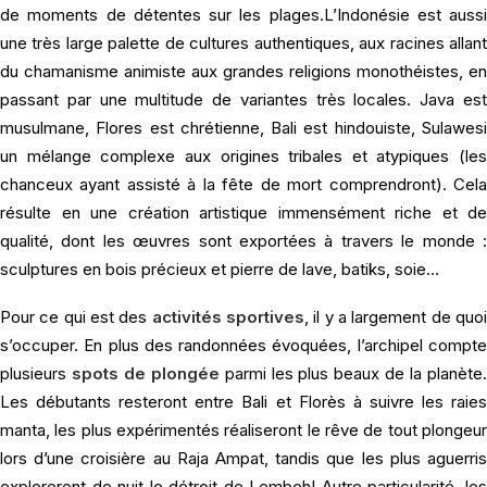
de moments de détentes sur les plages.L’Indonésie est aussi
une très large palette de cultures authentiques, aux racines allant
du chamanisme animiste aux grandes religions monothéistes, en
passant par une multitude de variantes très locales. Java est
musulmane, Flores est chrétienne, Bali est hindouiste, Sulawesi
un mélange complexe aux origines tribales et atypiques (les
chanceux ayant assisté à la fête de mort comprendront). Cela
résulte en une création artistique immensément riche et de
qualité, dont les œuvres sont exportées à travers le monde :
sculptures en bois précieux et pierre de lave, batiks, soie…
Pour ce qui est des
activités sportives
, il y a largement de quo
s’occuper. En plus des randonnées évoquées, l’archipel compte
plusieurs
spots de plongée
parmi les plus beaux de la planète
Les débutants resteront entre Bali et Florès à suivre les raies
manta, les plus expérimentés réaliseront le rêve de tout plongeur
lors d’une croisière au Raja Ampat, tandis que les plus aguerris
exploreront de nuit le détroit de Lembeh! Autre particularité, les