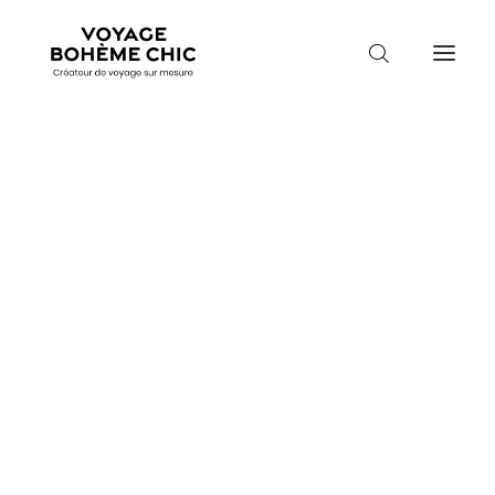
TOUTES LES DESTINATIONS
TRAVEL MOOD
PARADIS BOHÈMES
VOYAGE DE NOCES
Voyager en Indonésie
Accueil
Destinations
Indonésie