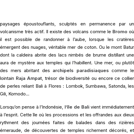
« Unis dans la diversité ». Telle est la devise de
l’Indonésie
, qu
compte pas loin de 255 millions d’habitants répartis sur plus de 18
000 îles.
Voyager en Indonésie
c’est retrouver une variété d
paysages époustouflants, sculptés en permanence par un
volcanisme très actif. Il existe des volcans comme le
Bromo
o
il est possible de randonner à l’aube, lorsque les cratères
émergent des nuages, véritable mer de coton. Ou le mont Batur
dont la caldeira abrite des lacs nimbés de brume distillant une
aura de mystère aux temples qui l’habillent. Une mer, ou plutôt
des mers abritant des
archipels paradisiaques
comme l
lointain
Raja Ampat
, trésor de biodiversité ou encore ce collie
de perles reliant Bali à Flores : Lombok, Sumbawa, Satonda, les
Gili, Komodo…
Lorsqu’on pense à l’Indonésie,
l’île de Bali
vient immédiatement
à l’esprit. Cette île où les processions et les offrandes aux dieux
rythment des journées faites de balades dans des rizières
émeraude, de découvertes de temples richement décorés, et