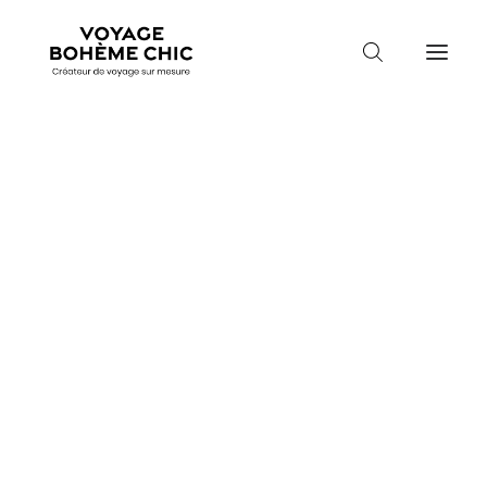
TOUTES LES DESTINATIONS
TRAVEL MOOD
PARADIS BOHÈMES
Guidez-moi
VOYAGE DE NOCES
Mois de départ
Mois de départ