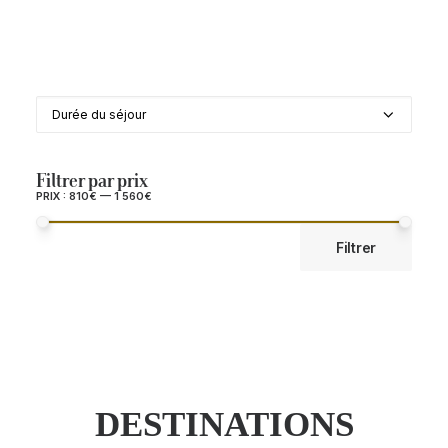
Durée du séjour
Durée du séjour
Filtrer par prix
PRIX :
810€
—
1 560€
PRIX
PRIX
Filtrer
MIN
MAX
DESTINATIONS