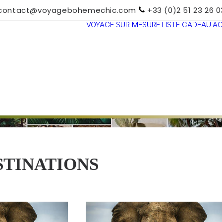
contact@voyagebohemechic.com
+33 (0)2 51 23 26 0
VOYAGE SUR MESURE
LISTE CADEAU
A
TOUTES LES
DESTINATIONS
TRAVEL MOOD
PARADIS
BOHÈMES
VOYAGE DE
NOCES
STINATIONS