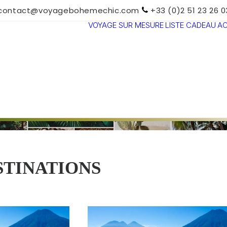
contact@voyagebohemechic.com
+33 (0)2 51 23 26 0
VOYAGE SUR MESURE
LISTE CADEAU
A
TOUTES LES
DESTINATIONS
TRAVEL MOOD
PARADIS
BOHÈMES
VOYAGE DE
NOCES
STINATIONS