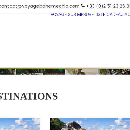
contact@voyagebohemechic.com
+33 (0)2 51 23 26 0
VOYAGE SUR MESURE
LISTE CADEAU
A
TOUTES LES
DESTINATIONS
TRAVEL MOOD
PARADIS
BOHÈMES
VOYAGE DE
NOCES
STINATIONS