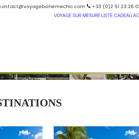
contact@voyagebohemechic.com
+33 (0)2 51 23 26 0
VOYAGE SUR MESURE
LISTE CADEAU
A
TOUTES LES
DESTINATIONS
TRAVEL MOOD
PARADIS
BOHÈMES
VOYAGE DE
NOCES
STINATIONS