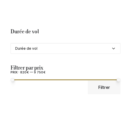
Durée du séjour
Durée de vol
Durée de vol
Filtrer par prix
PRIX :
820€
—
9 750€
PRIX
PRIX
Filtrer
MIN
MAX