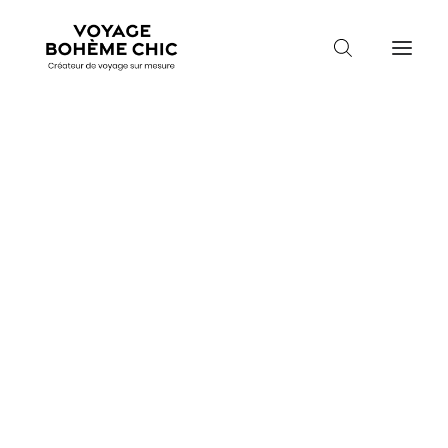
TOUTES LES DESTINATIONS
TRAVEL MOOD
PARADIS BOHÈMES
Guidez-moi
VOYAGE DE NOCES
Mois de départ
Mois de départ
Durée du séjour