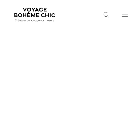
TOUTES LES DESTINATIONS
TRAVEL MOOD
PARADIS BOHÈMES
Guidez-moi
VOYAGE DE NOCES
Mois de départ
Mois de départ
Durée du séjour