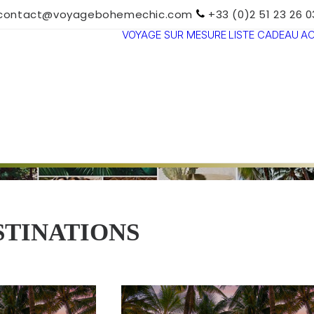
contact@voyagebohemechic.com
+33 (0)2 51 23 26 0
VOYAGE SUR MESURE
LISTE CADEAU
A
TOUTES LES
DESTINATIONS
TRAVEL MOOD
PARADIS
BOHÈMES
VOYAGE DE
NOCES
STINATIONS