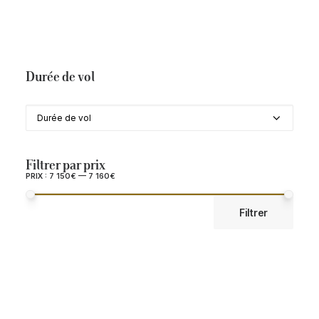
Durée du séjour
Durée de vol
Durée de vol
Filtrer par prix
PRIX :
7 150€
—
7 160€
PRIX
PRIX
Filtrer
MIN
MAX