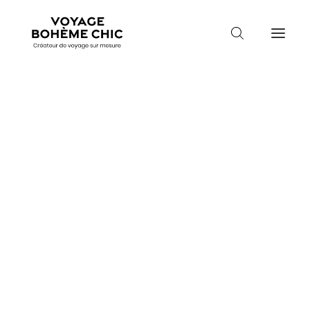
TOUTES LES DESTINATIONS
TRAVEL MOOD
PARADIS BOHÈMES
Guidez-moi
VOYAGE DE NOCES
Mois de départ
Mois de départ
Durée du séjour