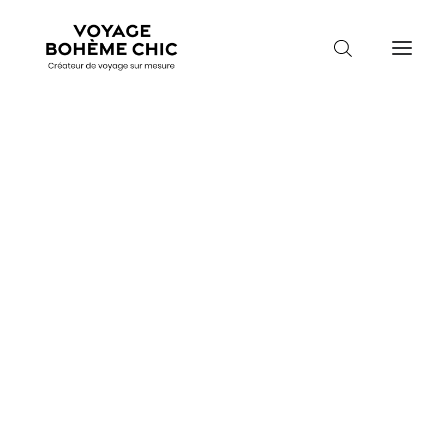
TOUTES LES DESTINATIONS
TRAVEL MOOD
PARADIS BOHÈMES
VOYAGE DE NOCES
In
Découverte
•
14 mars 2019
•
4 Minutes
Top 5 des