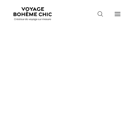
TOUTES LES DESTINATIONS
TRAVEL MOOD
PARADIS BOHÈMES
Guidez-moi
VOYAGE DE NOCES
Mois de départ
Mois de départ