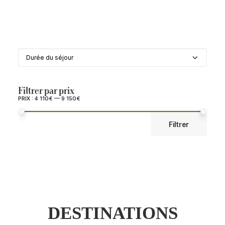
Durée du séjour
Durée du séjour
Filtrer par prix
PRIX :
4 110€
—
9 150€
PRIX
PRIX
Filtrer
MIN
MAX
DESTINATIONS