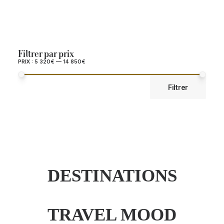
Durée de vol
Filtrer par prix
PRIX :
5 320€
—
14 850€
PRIX
PRIX
Filtrer
MIN
MAX
DESTINATIONS
TRAVEL MOOD