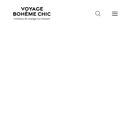
TOUTES LES DESTINATIONS
TRAVEL MOOD
PARADIS BOHÈMES
Guidez-moi
VOYAGE DE NOCES
Mois de départ
Mois de départ
Durée de vol