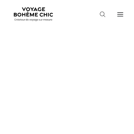
TOUTES LES DESTINATIONS
TRAVEL MOOD
PARADIS BOHÈMES
Guidez-moi
VOYAGE DE NOCES
Mois de départ
Mois de départ
Durée du séjour