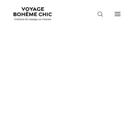
TOUTES LES DESTINATIONS
TRAVEL MOOD
PARADIS BOHÈMES
Accueil
Namibie
Les Trésors d’un circuit en Namibie
VOYAGE DE NOCES
LES TRÉSORS
D'UN CIRCUIT EN
NAMIBIE