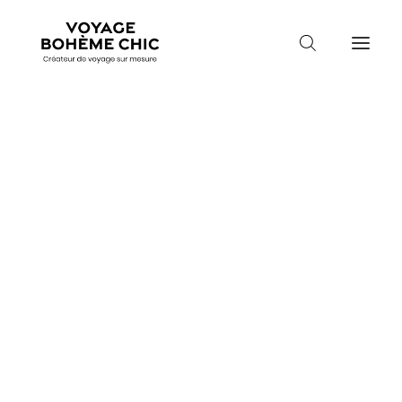
TOUTES LES DESTINATIONS
TRAVEL MOOD
PARADIS BOHÈMES
Guidez-moi
VOYAGE DE NOCES
Durée du séjour
Durée du séjour
Durée de vol