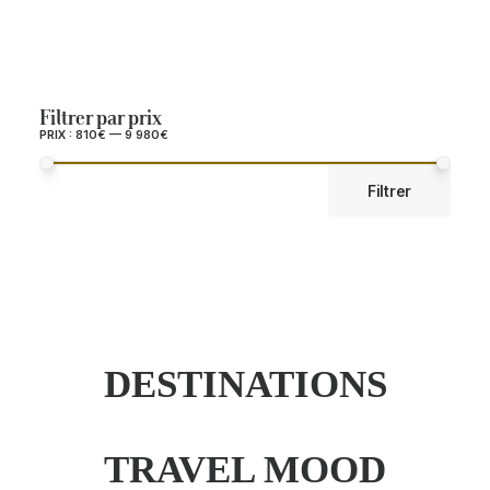
Durée de vol
Filtrer par prix
PRIX :
810€
—
9 980€
PRIX
PRIX
Filtrer
MIN
MAX
DESTINATIONS
TRAVEL MOOD