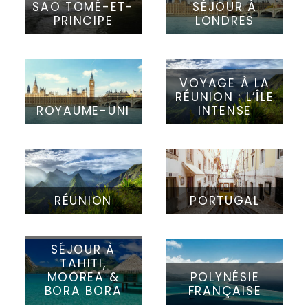
SAO TOMÉ-ET-
SÉJOUR À
PRINCIPE
LONDRES
VOYAGE À LA
RÉUNION : L’ÎLE
ROYAUME-UNI
INTENSE
RÉUNION
PORTUGAL
SÉJOUR À
TAHITI,
MOOREA &
POLYNÉSIE
BORA BORA
FRANÇAISE