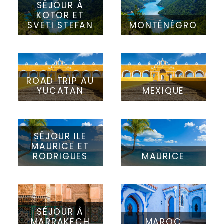
SÉJOUR À
KOTOR ET
SVETI STEFAN
MONTÉNÉGRO
ROAD TRIP AU
YUCATAN
MEXIQUE
SÉJOUR ILE
MAURICE ET
RODRIGUES
MAURICE
SÉJOUR À
MARRAKECH
MAROC